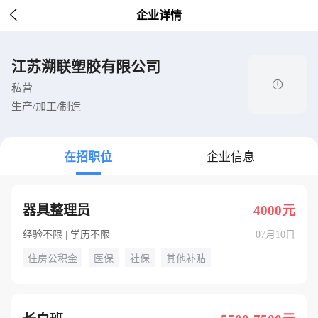

企业详情
江苏溯联塑胶有限公司

私营
生产/加工/制造
在招职位
企业信息
器具整理员
4000元
经验不限 | 学历不限
07月10日
住房公积金
医保
社保
其他补贴