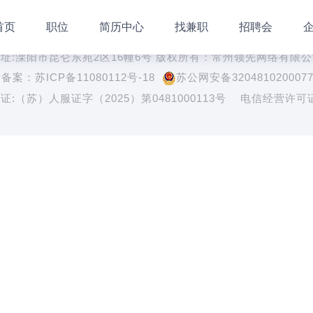
首页
职位
简历中心
找兼职
招聘会
All Rights Reserved 溧阳人才网版权所有
址:溧阳市昆仑东苑2区16幢6号 版权所有：常州领先网络有限
P备案：
苏ICP备11080112号-18
苏公网安备320481020007
（苏）人服证字（2025）第0481000113号 电信经营许可证:苏