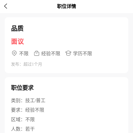

职位详情
品质
面议
不限
经验不限
学历不限
发布：超过1个月
职位要求
类别：
技工/普工
要求：
经验不限
区域：
不限
人数：
若干