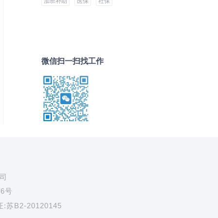
加班补助
医保
社保
微信扫一扫找工作
公司
76号
B2-20120145