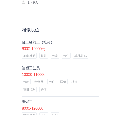
1-49人
相似职位
普工缝纫工（社渚）
8000-12000元
加班补助
餐补
包吃
包住
其他补贴
注塑工艺员
10000-11000元
包吃
年终奖
包住
医保
社保
节日福利
婚假
电焊工
8000-12000元