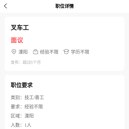

职位详情
叉车工
面议
溧阳
经验不限
学历不限
发布：超过6个月
职位要求
类别：
技工/普工
要求：
经验不限
区域：
溧阳
人数：
1人