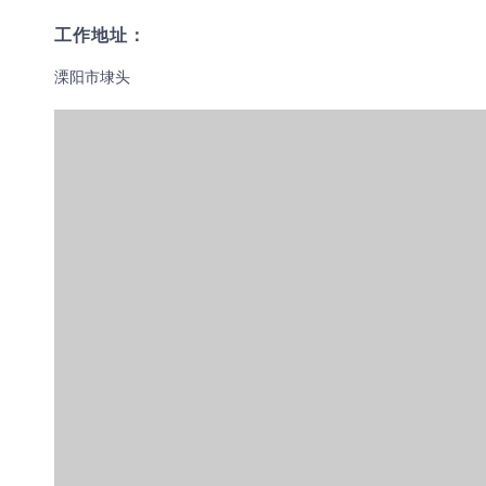
工作地址：
溧阳市埭头